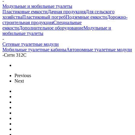
-
Модульные и мобильные туалеты
Пластиковые емкости
Дачная продукция
Для сельского
хозяйства
Пластиковый погреб
Подземные емкости
Дорожно-
строительная продукция
Специальные
емкости
Дополнительное оборудование
Модульные и
мобильные туалеты
-
Сетевые туалетные модули
Мобильные туалетные кабины
Автономные туалетные модули
-
Сити 312С
Previous
Next