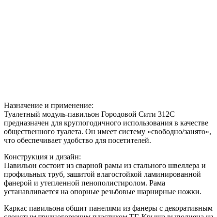
Назначение и применение:
Туалетный модуль-павильон Городовой Сити 312С
предназначен для круглогодичного использования в качестве
общественного туалета. Он имеет систему «свободно/занято»,
что обеспечивает удобство для посетителей.
Конструкция и дизайн:
Павильон состоит из сварной рамы из стального швеллера и
профильных труб, зашитой влагостойкой ламинированной
фанерой и утепленной пенополистиролом. Рама
устанавливается на опорные резьбовые шарнирные ножки.
Каркас павильона обшит панелями из фанеры с декоративным
слоистым трудногорючим пластиком ТГ. Крыша выполнена из