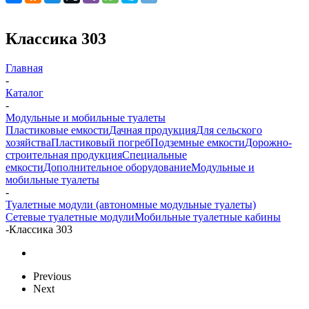
Классика 303
Главная
-
Каталог
-
Модульные и мобильные туалеты
Пластиковые емкости
Дачная продукция
Для сельского
хозяйства
Пластиковый погреб
Подземные емкости
Дорожно-
строительная продукция
Специальные
емкости
Дополнительное оборудование
Модульные и
мобильные туалеты
-
Туалетные модули (автономные модульные туалеты)
Сетевые туалетные модули
Мобильные туалетные кабины
-
Классика 303
Previous
Next