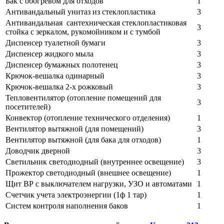
Бак с обогревом для отходов
1
Антивандальный унитаз из стеклопластика
3
Антивандальная сантехническая стеклопластиковая
3
стойка с зеркалом, рукомойником и с тумбой
Диспенсер туалетной бумаги
3
Диспенсер жидкого мыла
3
Диспенсер бумажных полотенец
3
Крючок-вешалка одинарный
3
Крючок-вешалка 2-х рожковый
3
Тепловентилятор (отопление помещений для
3
посетителей)
Конвектор (отопление технического отделения)
1
Вентилятор вытяжной (для помещений)
3
Вентилятор вытяжной (для бака для отходов)
1
Доводчик дверной
3
Светильник светодиодный (внутреннее освещение)
3
Прожектор светодиодный (внешнее освещение)
1
Щит ВР с выключателем нагрузки, УЗО и автоматами
1
Счетчик учета электроэнергии (1ф 1 тар)
1
Систем контроля наполнения баков
1